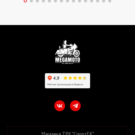
Магазин в ТРК "СпортЕХ"