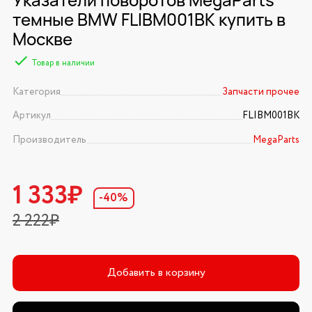
темные BMW FLIBM001BK купить в
Москве
Товар в наличии
Категория
Запчасти прочее
Артикул
FLIBM001BK
Производитель
MegaParts
1 333₽
-40%
2 222₽
Добавить в корзину