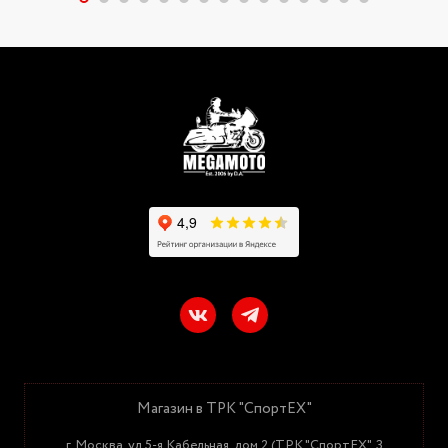
Магазин в ТРК "СпортЕХ"
г. Москва, ул.5-я Кабельная, дом 2 (ТРК "СпортЕХ", 3