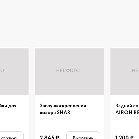
йки для
Заглушка крепления
Задний с
визора SHAR
AIROH RE
2 845
₽
1 200
₽
 корзину
В корзину