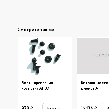
Смотрите так же
Болты крепления
Витринные сто
козырька AIROH
шлемов AI
978
₽
16 134
₽
В корзину
В