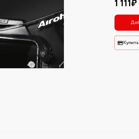
1 111₽
Доб
Купить