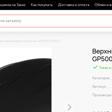
циклы на Заказ
Как покупать
Доставка и оплата
Обмен и в
ерхний воздухозаборник AIROH GP500
Верхн
GP500
Товар в
Категория
Артикул
Производи