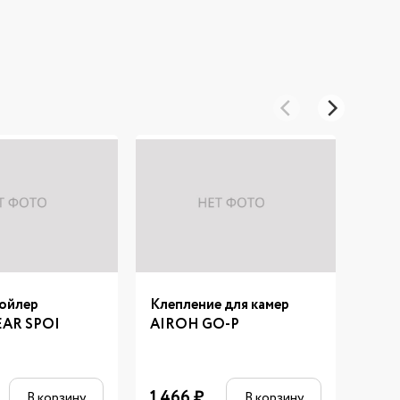
пойлер
Клепление для камер
Коз
AR SPOI
AIROH GO-P
RED
1 466
₽
4 5
В корзину
В корзину