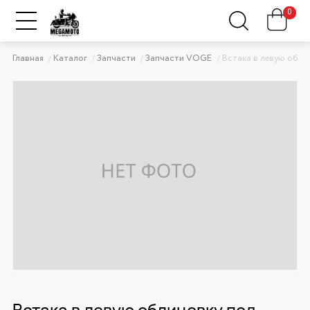
0
Главная
Каталог
Запчасти
Запчасти VOGE
Встака в левую обли
Встака в левую облицовку под