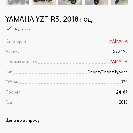
YAMAHA YZF-R3, 2018 год
Под заказ
Категория
YAMAHA
Артикул
S72496
Производитель
YAMAHA
Тип
Спорт/CпортТурист
Объем
320
Пробег
24167
Год
2018
Цена по запросу