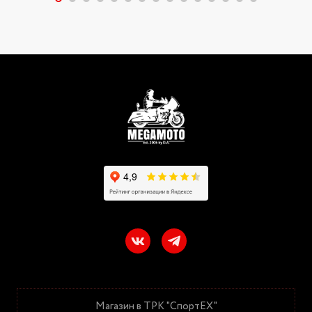
Магазин в ТРК "СпортЕХ"