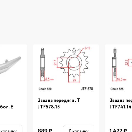
Звезда передняя JT
Звезда пе
бол. E
JTF578.15
JTF741.14
889
₽
1 422
₽
 корзину
В корзину