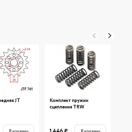
редняя JT
Комплект пружин
Крыш
сцепления TRW
Mega
2 93
1 446
₽
В корзину
В корзину