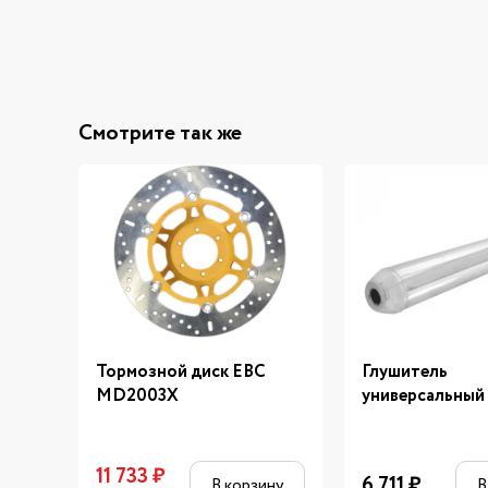
Смотрите так же
Тормозной диск EBC
Глушитель
MD2003X
универсальный 
11 733
₽
6 711
₽
В корзину
В