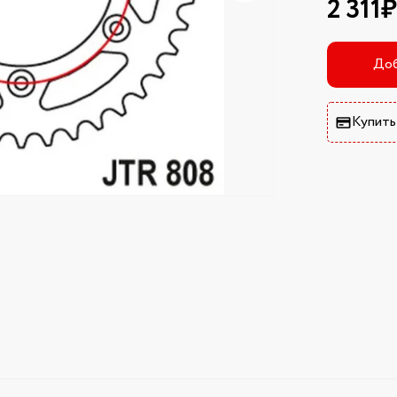
2 311₽
Доб
Купить