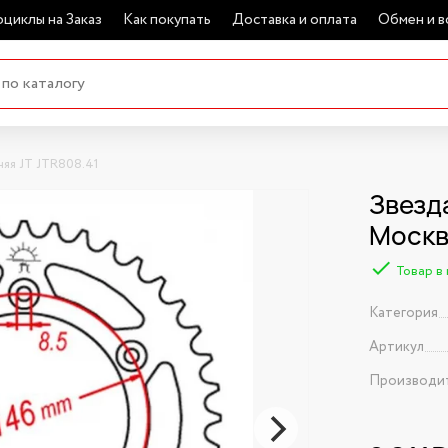
циклы на Заказ
Как покупать
Доставка и оплата
Обмен и в
няя JT JTR808.41
Звезда
Моск
Товар в
Категория
Артикул
Производи