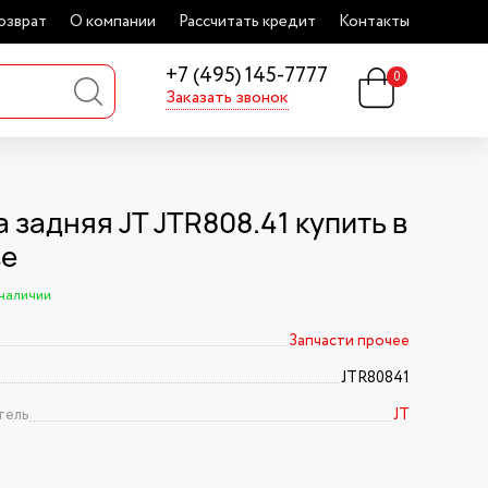
озврат
О компании
Рассчитать кредит
Контакты
+7 (495) 145-7777
0
Заказать звонок
 задняя JT JTR808.41 купить в
ве
 наличии
Запчасти прочее
JTR80841
тель
JT