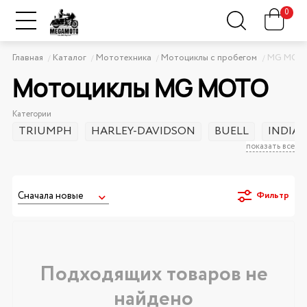
0
Главная
Каталог
Мототехника
Мотоциклы с пробегом
MG MOT
Мотоциклы MG MOTO
Категории
TRIUMPH
HARLEY-DAVIDSON
BUELL
INDIA
показать все
Фильтр
Подходящих товаров не
найдено