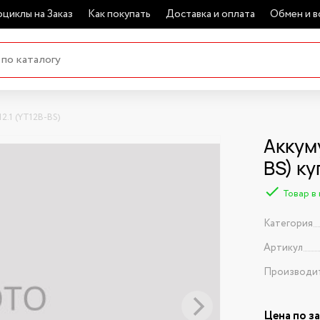
циклы на Заказ
Как покупать
Доставка и оплата
Обмен и в
2.1 (YT12B-BS)
Аккум
BS) ку
Товар в
Категория
Артикул
Производи
Цена по з