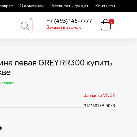
озврат
О компании
Рассчитать кредит
Контакты
+7 (495) 145-7777
0
Заказать звонок
ина левая GREY RR300 купить
кве
 наличии
Запчасти VOGE
341150179-0058
₽