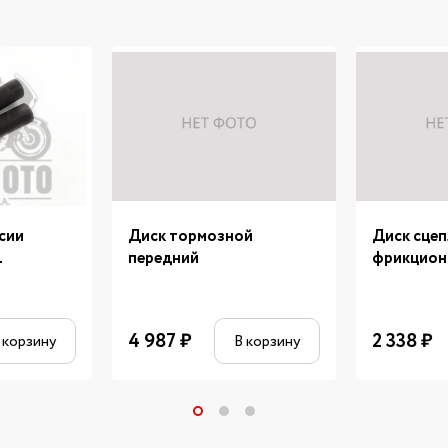
сии
Диск тормозной
Диск сцеп
L
передний
фрикцион
4 987
₽
2 338
₽
 корзину
В корзину