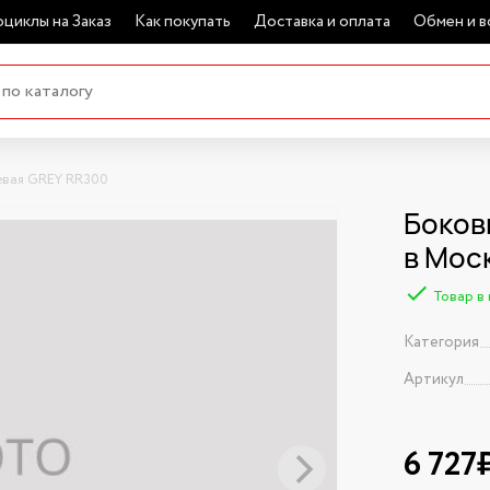
циклы на Заказ
Как покупать
Доставка и оплата
Обмен и в
евая GREY RR300
Боков
в Мос
Товар в
Категория
Артикул
6 727