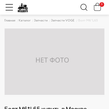
0
Главная
Каталог
Запчасти
Запчасти VOGE
Болт M6*L65
Болт M6*L65 купить в Москве