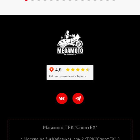
Магазин в ТРК "СпортЕХ"
г. Москва, ул.5-я Кабельная, дом 2 (ТРК "СпортЕХ", 3