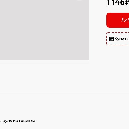
1 146
Доб
Купить
а руль мотоцикла