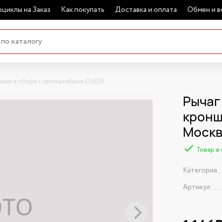
циклы на Заказ
Как покупать
Доставка и оплата
Обмен и в
ения в сборе с кронштейном CU525
Рычаг
кронш
Моск
Товар в
Категория
Артикул