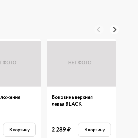
оложения
Боковина верхняя
Руль
левая BLACK
6 4
2 289
₽
В корзину
В корзину