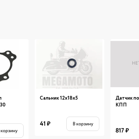
л
Сальник 12х18х5
Датчик п
 30
КПП
41
₽
В корзину
817
₽
 корзину