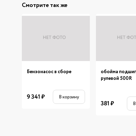
Смотрите так же
Бензонасос в сборе
обойма подши
рулевой 500R
9 341
₽
В корзину
381
₽
В