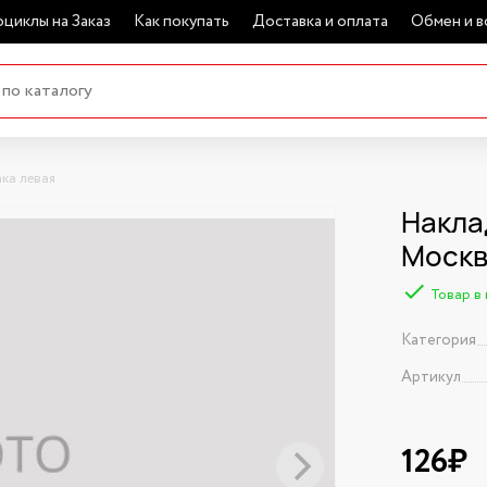
циклы на Заказ
Как покупать
Доставка и оплата
Обмен и в
ка левая
Накла
Моск
Товар в
Категория
Артикул
126₽