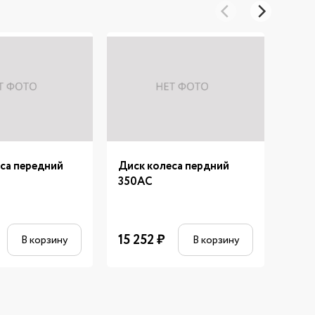
са передний
Диск колеса пердний
Крыш
350AC
филь
15 252
₽
631
В корзину
В корзину