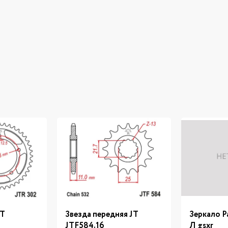
JT
Звезда передняя JT
Зеркало Pa
JTF584.16
Л gsxr