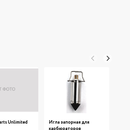
rts Unlimited
Игла запорная для
Лапк
карбюраторов
06