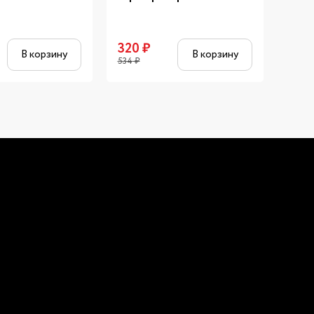
320
₽
1 54
В корзину
В корзину
534
₽
2 578