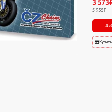
3 573
5 955₽
Доб
Купить