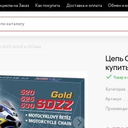
циклы на Заказ
Как покупать
Доставка и оплата
Обмен и в
5 SDZZ GOLD á 100 links
Цепь C
купит
Товар в
Категория
Артикул
Производи