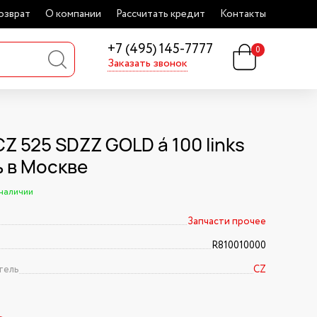
озврат
О компании
Рассчитать кредит
Контакты
+7 (495) 145-7777
0
Заказать звонок
Z 525 SDZZ GOLD á 100 links
ь в Москве
 наличии
Запчасти прочее
R810010000
тель
CZ