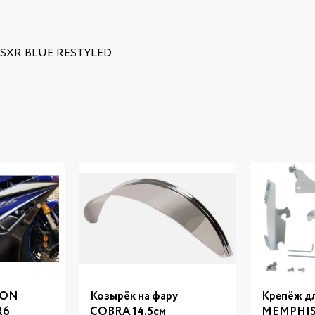
 GSXR BLUE RESTYLED
RON
Козырёк на фару
Крепёж дл
R6
COBRA 14.5см
MEMPHIS