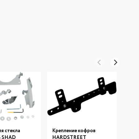
я стекла
Крепление кофров
Накл
 SHAD
HARDSTREET
Mega