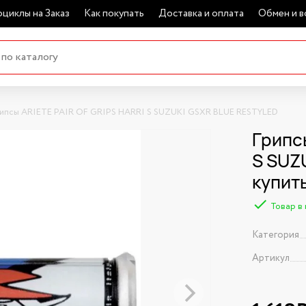
циклы на Заказ
Как покупать
Доставка и оплата
Обмен и в
рипсы ARIETE PAIR OF GRIPS HARRI S SUZUKI GSXR BLUE RESTYLED
Грипс
S SUZ
купит
Товар в
Категория
Артикул