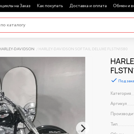
циклы на Заказ
Как покупать
Доставка и оплата
Обмен и в
HARLEY-DAVIDSON
HARLEY-DAVIDSON SOFTAIL DELUXE FLSTN1580
HARLE
FLSTN
Под зак
Категория
Артикул
Производи
Тип