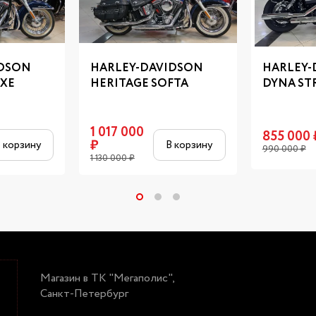
IDSON
HARLEY-DAVIDSON
HARLEY-
UXE
HERITAGE SOFTA
DYNA ST
1 017 000
855 000
₽
 корзину
В корзину
990 000
₽
1 130 000
₽
Магазин в ТК "Мегаполис",
Санкт-Петербург