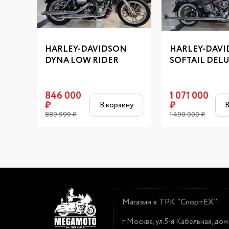
HARLEY-DAVIDSON
HARLEY-DAV
DYNA LOW RIDER
SOFTAIL DEL
846 000
1 071 000
₽
₽
В корзину
В
889 999
₽
1 490 000
₽
Магазин в ТРК "СпортЕХ"
г. Москва, ул.5-я Кабельная, дом