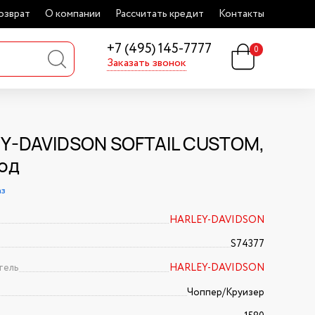
озврат
О компании
Рассчитать кредит
Контакты
+7 (495) 145-7777
0
Заказать звонок
Y-DAVIDSON SOFTAIL CUSTOM,
год
аз
HARLEY-DAVIDSON
S74377
тель
HARLEY-DAVIDSON
Чоппер/Круизер