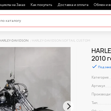
циклы на Заказ
Как покупать
Доставка и оплата
Обмен и в
HARLEY-DAVIDSON
HARLEY-DAVIDSON SOFTAIL CUSTOM
HARLE
2010 
Под зак
Категория
Артикул
Производи
Тип