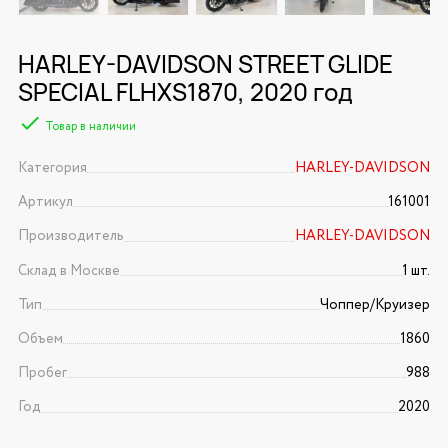
HARLEY-DAVIDSON STREET GLIDE
SPECIAL FLHXS1870, 2020 год
Товар в наличии
Категория
HARLEY-DAVIDSON
Артикул
161001
Производитель
HARLEY-DAVIDSON
Склад в Москве
1 шт.
Тип
Чоппер/Круизер
Объем
1860
Пробег
988
Год
2020