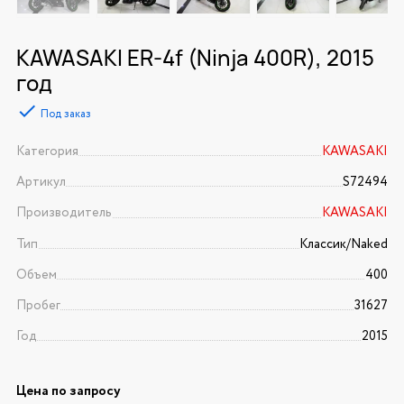
KAWASAKI ER-4f (Ninja 400R), 2015
год
Под заказ
Категория
KAWASAKI
Артикул
S72494
Производитель
KAWASAKI
Тип
Классик/Naked
Объем
400
Пробег
31627
Год
2015
Цена по запросу