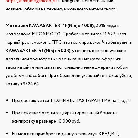
https://t.me/megamoto_ru
в Telegram - новости, акции,
новинки, обзоры на технику и куча всего интересного!
Мотоцикл KAWASAKI ER-4f (Ninja 400R), 2015 года
в
мотосалоне MEGAMOTO. Пробег мотоцикла 31 627, цвет
черный, растаможен с ПТС и готов к продаже. Чтобы
купить
KAWASAKI ER-4f (Ninja 400R)
, уточнить все технические
детали или посмотреть мотоцикл, вы можете оформить
заказ на сайте или связаться с нашими менеджерами любым
удобным способом. При обращении указывайте, пожалуйста,
артикул S72494
Предоставляется ТЕХНИЧЕСКАЯ ГАРАНТИЯ на 1 год*!
При покупке мотоцикла, гарантированный бонус на
экипировку в размере 10 000 руб.
Вы можете приобрести данную технику в КРЕДИТ,