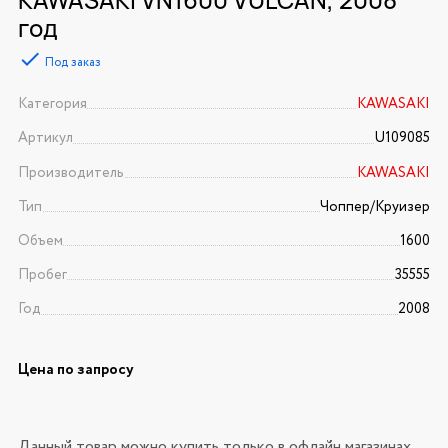
год
Под заказ
Категория
KAWASAKI
Артикул
U109085
Производитель
KAWASAKI
Тип
Чоппер/Круизер
Объем
1600
Пробег
35555
Год
2008
Цена по запросу
Данный товар можно купить только в офлайн магазинах