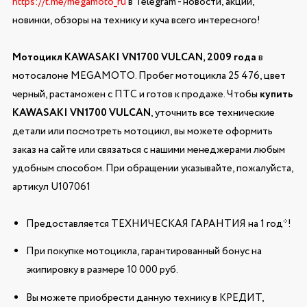
https://t.me/megamoto_ru
в Telegram - новости, акции,
новинки, обзоры на технику и куча всего интересного!
Мотоцикл KAWASAKI VN1700 VULCAN, 2009 года
в
мотосалоне MEGAMOTO. Пробег мотоцикла 25 476, цвет
черный, растаможен с ПТС и готов к продаже. Чтобы
купить
KAWASAKI VN1700 VULCAN
, уточнить все технические
детали или посмотреть мотоцикл, вы можете оформить
заказ на сайте или связаться с нашими менеджерами любым
удобным способом. При обращении указывайте, пожалуйста,
артикул U107061
Предоставляется ТЕХНИЧЕСКАЯ ГАРАНТИЯ на 1 год*!
При покупке мотоцикла, гарантированный бонус на
экипировку в размере 10 000 руб.
Вы можете приобрести данную технику в КРЕДИТ,