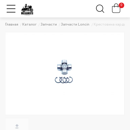
0
Главная
Каталог
Запчасти
Запчасти Loncin
Крестовина карданн