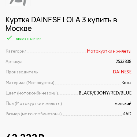
Куртка DAINESE LOLA 3 купить в
Москве
Товар в наличии
Категория
Мотокуртки и жилеты
Артикул
2533838
Производитель
DAINESE
Материал (Мотокуртки)
Кожа
Цвет (мотокомбинезоны)
BLACK/EBONY/RED/BLUE
Пол (Мотокуртки и жилеты)
женский
Размер (мотокомбинезоны)
46D