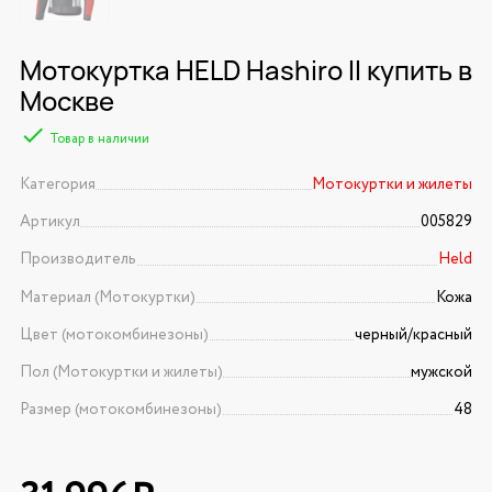
Мотокуртка HELD Hashiro II купить в
Москве
Товар в наличии
Категория
Мотокуртки и жилеты
Артикул
005829
Производитель
Held
Материал (Мотокуртки)
Кожа
Цвет (мотокомбинезоны)
черный/красный
Пол (Мотокуртки и жилеты)
мужской
Размер (мотокомбинезоны)
48