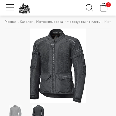
0
Главная
Каталог
Мотоэкипировка
Мотокуртки и жилеты
Мотоку