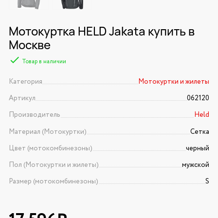
Мотокуртка HELD Jakata купить в
Москве
Товар в наличии
Категория
Мотокуртки и жилеты
Артикул
062120
Производитель
Held
Материал (Мотокуртки)
Сетка
Цвет (мотокомбинезоны)
черный
Пол (Мотокуртки и жилеты)
мужской
Размер (мотокомбинезоны)
S