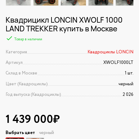
Квадрицикл LONCIN XWOLF 1000
LAND TREKKER купить в Москве
Товар в наличии
Категория
Квадроциклы LONCIN
Артикул
XWOLF1000LT
Склад в Москве
1 шт.
Цвет (Квадроциклы)
черный
Год выпуска (Квадроциклы)
2 026
1 439 000₽
Выбрать цвет
черный