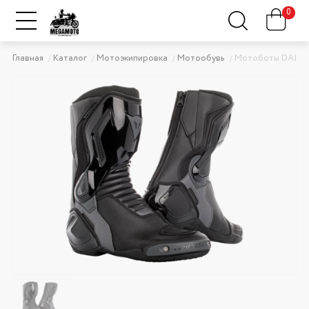
0
Главная
Каталог
Мотоэкипировка
Мотообувь
Мотоботы DAINE