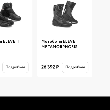
ы ELEVEIT
Мотоботы ELEVEIT
Мот
METAMORPHOSIS
TRE
26 392
₽
15 9
Подробнее
Подробнее