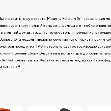
бы вместить нашу страсть. Модель Fulcrum GT создана для м
иях, гарантируя полный комфорт, изоляцию от неблагоприятн
в сильный дождь, а защита голеностопа и прочная конструкци
Dainese. Эта модель идеально сочетаются с туристическим к
теля передач из TPU материала Светоотражающие вставки 
молнии и ремень сбоку Эластичные вставки для дополнительн
13634 Нейлоновая пятка Жесткие вставки на лодыжках Термофор
 GORE-TEX®