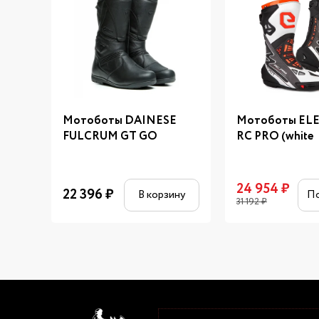
Мотоботы DAINESE
Мотоботы EL
FULCRUM GT GO
RC PRO (white
24 954
₽
22 396
₽
В корзину
П
31 192
₽