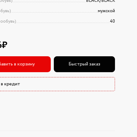
обувь)
BLACK/BLACK
бувь)
мужской
тообувь)
40
6₽
авить в корзину
Быстрый заказ
 в кредит