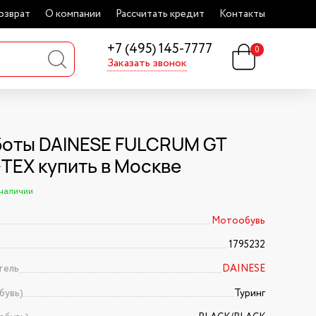
озврат
О компании
Рассчитать кредит
Контакты
+7 (495) 145-7777
0
Заказать звонок
оты DAINESE FULCRUM GT
TEX купить в Москве
 наличии
Мотообувь
1795232
тель
DAINESE
бувь)
Туринг