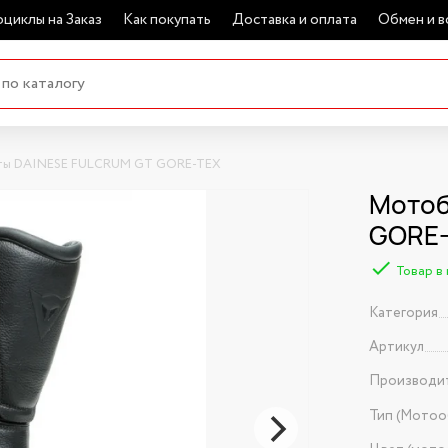
циклы на Заказ
Как покупать
Доставка и оплата
Обмен и в
ы DAINESE FULCRUM GT GORE-TEX
Мотоб
GORE-
Товар в
Категория
Артикул
Производи
Тип (Мотоо