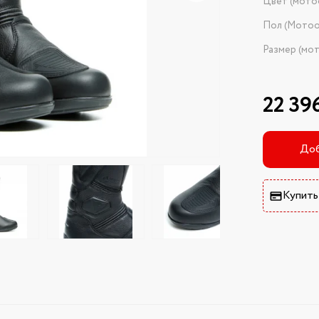
Цвет (мото
Пол (Мотоо
Размер (мо
22 39
Доб
Купить