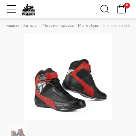
0
Главная
Каталог
Мотоэкипировка
Мотообувь
Мотоботы ELEVEI