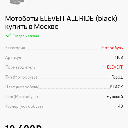
Мотоботы ELEVEIT ALL RIDE (black)
купить в Москве
Товар в наличии
Категория
Мотообувь
Артикул
1108
Производитель
ELEVEIT
Тип (Мотообувь)
Город
Цвет (мотообувь)
BLACK
Пол (Мотообувь)
мужской
Размер (мотообувь)
40