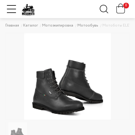
0
Главная
Каталог
Мотоэкипировка
Мотообувь
Мотоботы ELEVEIT