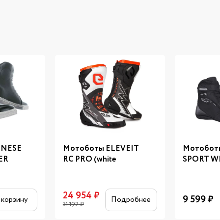
INESE
Мотоботы ELEVEIT
Мотоботы
ER
RC PRO (white
SPORT W
24 954
₽
9 599
₽
 корзину
Подробнее
31 192
₽