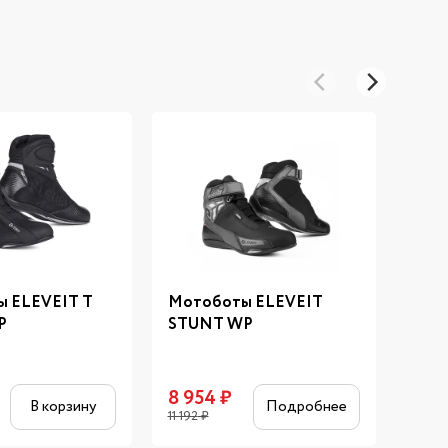
 ELEVEIT T
Мотоботы ELEVEIT
Мот
P
STUNT WP
ALL 
8 954
₽
10 
В корзину
Подробнее
11 192
₽