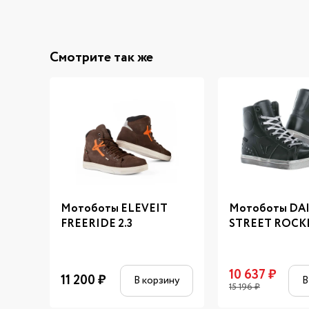
Смотрите так же
Мотоботы ELEVEIT
Мотоботы DA
FREERIDE 2.3
STREET ROCK
10 637
₽
11 200
₽
В корзину
В
15 196
₽