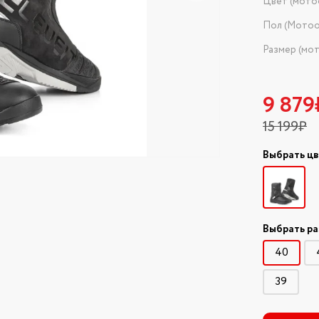
Цвет (мото
Пол (Мотоо
Размер (мо
9 879
15 199₽
Выбрать ц
Выбрать р
40
39