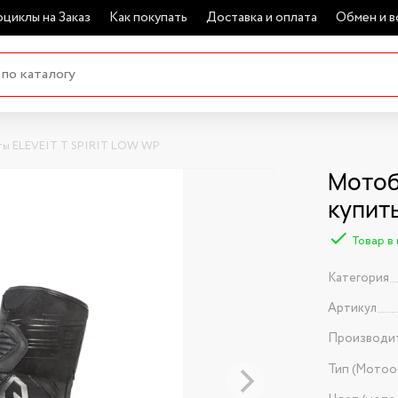
циклы на Заказ
Как покупать
Доставка и оплата
Обмен и в
ы ELEVEIT T SPIRIT LOW WP
Мотоб
купит
Товар в
Категория
Артикул
Производи
Тип (Мотоо