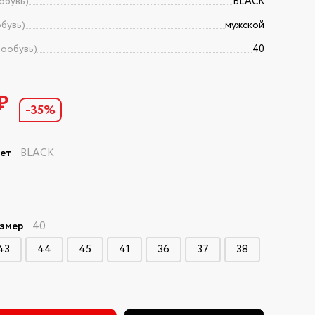
обувь)
BLACK
бувь)
мужской
тообувь)
40
₽
-35%
вет
BLACK
азмер
40
43
44
45
41
36
37
38