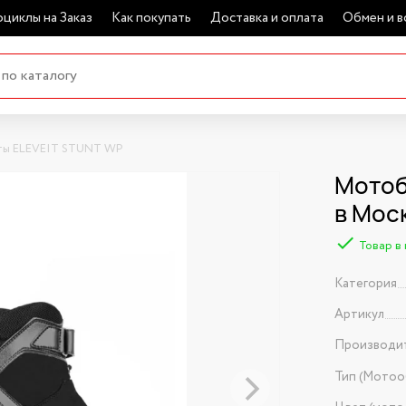
циклы на Заказ
Как покупать
Доставка и оплата
Обмен и в
ы ELEVEIT STUNT WP
Мотоб
в Мос
Товар в
Категория
Артикул
Производи
Тип (Мотоо