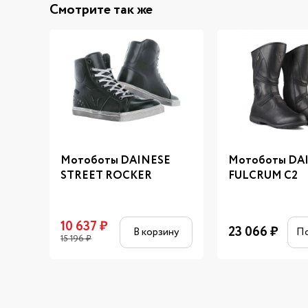
Смотрите так же
Мотоботы DAINESE
Мотоботы DAI
STREET ROCKER
FULCRUM C2
10 637
₽
23 066
₽
В корзину
П
15 196
₽