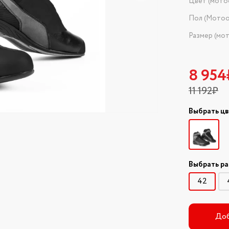
Цвет (мото
Пол (Мотоо
Размер (мо
8 954
11 192₽
Выбрать ц
Выбрать р
42
Доб