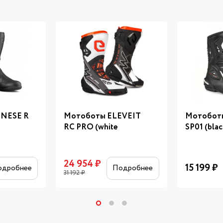
NESE R
Мотоботы ELEVEIT
Мотобот
RC PRO (white
SP01 (blac
24 954
₽
15 199
₽
одробнее
Подробнее
31 192
₽