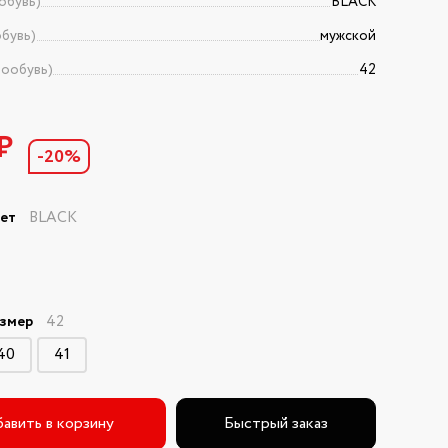
обувь)
BLACK
бувь)
мужской
тообувь)
42
₽
-20%
вет
BLACK
азмер
42
40
41
авить в корзину
Быстрый заказ