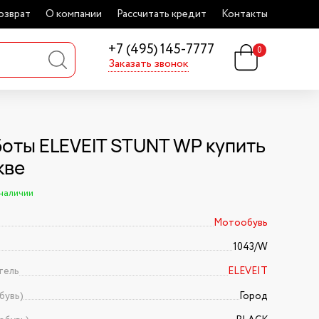
озврат
О компании
Рассчитать кредит
Контакты
+7 (495) 145-7777
0
Заказать звонок
оты ELEVEIT STUNT WP купить
кве
 наличии
Мотообувь
1043/W
тель
ELEVEIT
бувь)
Город