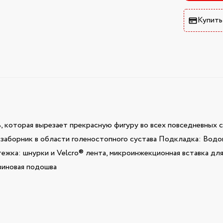
Купить
ь, которая вырезает прекрасную фигуру во всех повседневных си
заборник в области голеностопного сустава Подкладка: Водо
астежка: шнурки и Velcro® лента, микроинжекционная вставка д
зиновая подошва