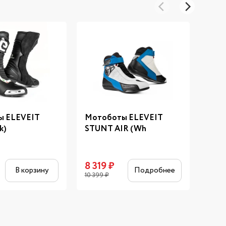
ы ELEVEIT
Мотоботы ELEVEIT
Мот
k)
STUNT AIR (Wh
ALL 
8 319
₽
10 
В корзину
Подробнее
10 399
₽