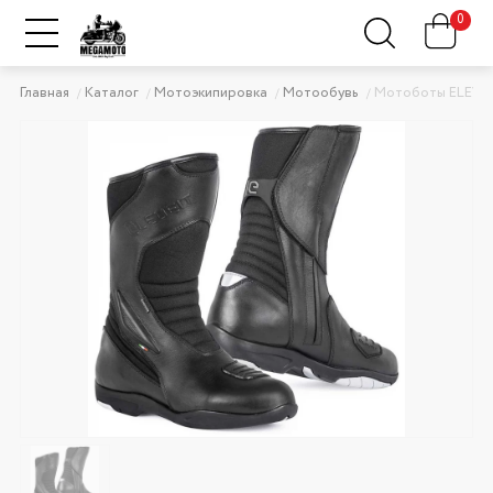
0
Главная
Каталог
Мотоэкипировка
Мотообувь
Мотоботы ELEVE