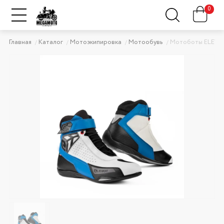
0
Главная
Каталог
Мотоэкипировка
Мотообувь
Мотоботы ELEVEI