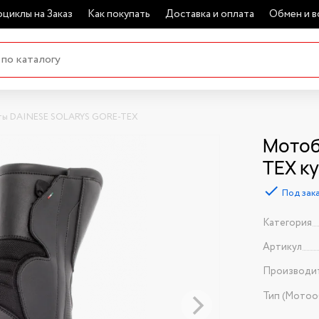
циклы на Заказ
Как покупать
Доставка и оплата
Обмен и в
ы DAINESE SOLARYS GORE-TEX
Мотоб
TEX к
Под зак
Категория
Артикул
Производи
Тип (Мотоо