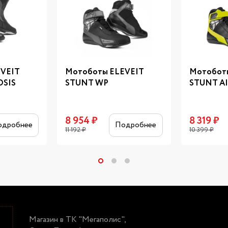
EVEIT
Мотоботы ELEVEIT
Мотобот
SIS
STUNT WP
STUNT AI
8 954
₽
8 319
₽
одробнее
Подробнее
11 192
₽
10 399
₽
Магазин в ТК "Мегаполис",