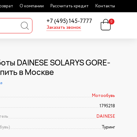
озврат
О компании
Рассчитать кредит
Контакты
+7 (495) 145-7777
0
Заказать звонок
оты DAINESE SOLARYS GORE-
упить в Москве
аз
Мотообувь
1795218
тель
DAINESE
бувь)
Туринг