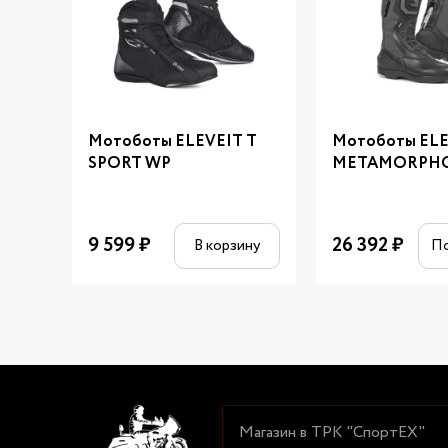
Мотоботы ELEVEIT T
Мотоботы EL
SPORT WP
METAMORPHO
9 599
₽
26 392
₽
В корзину
П
Магазин в ТРК "СпортЕХ"