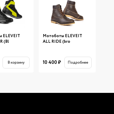
ы ELEVEIT
Мотоботы ELEVEIT
Мот
R (Bl
ALL RIDE (bro
ALL 
10 400
₽
10 
В корзину
Подробнее