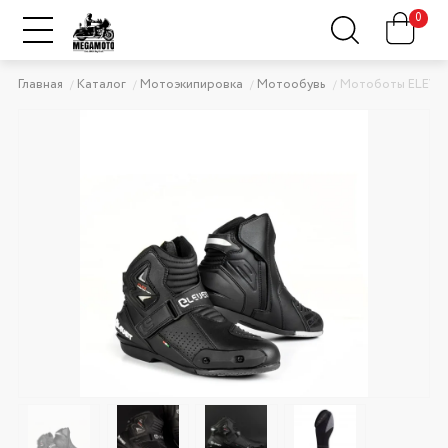
0
Главная
Каталог
Мотоэкипировка
Мотообувь
Мотоботы ELEVE