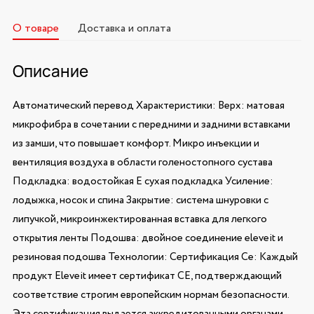
О товаре
Доставка и оплата
Описание
Автоматический перевод Характеристики: Верх: матовая
микрофибра в сочетании с передними и задними вставками
из замши, что повышает комфорт. Микро инъекции и
вентиляция воздуха в области голеностопного сустава
Подкладка: водостойкая E сухая подкладка Усиление:
лодыжка, носок и спина Закрытие: система шнуровки с
липучкой, микроинжектированная вставка для легкого
открытия ленты Подошва: двойное соединение eleveit и
резиновая подошва Технологии: Сертификация Ce: Каждый
продукт Eleveit имеет сертификат CE, подтверждающий
соответствие строгим европейским нормам безопасности.
Эта сертификация выдается аккредитованными органами