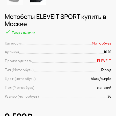
Мотоботы ELEVEIT SPORT купить в
Москве
Товар в наличии
Категория
Мотообувь
Артикул
1020
Производитель
ELEVEIT
Тип (Мотообувь)
Город
Цвет (мотообувь)
black/purple
Пол (Мотообувь)
женский
Размер (мотообувь)
36