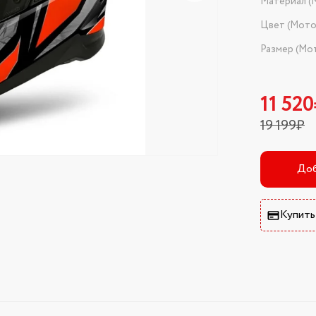
Материал (
Цвет (Мот
Размер (Мо
11 52
19 199₽
Доб
Купить