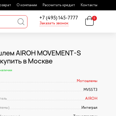
озврат
О компании
Рассчитать кредит
Контакты
+7 (495) 145-7777
0
Заказать звонок
лем AIROH MOVEMENT-S
 купить в Москве
 наличии
Мотошлемы
MVSST3
тель
AIROH
лемы)
Интеграл