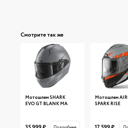
Смотрите так же
Мотошлем SHARK
Мотошлем AI
EVO GT BLANK MA
SPARK RISE
35 999
₽
17 599
₽
Подробнее
П