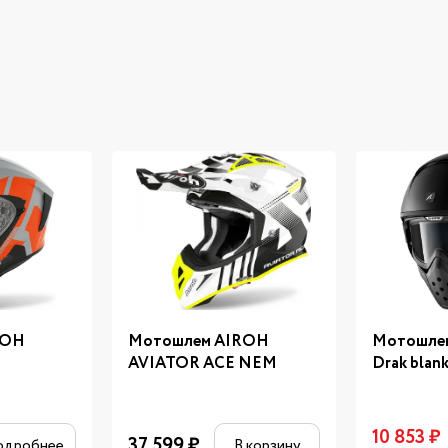
ROH
Мотошлем AIROH
Мотошле
AVIATOR ACE NEM
Drak blank
10 853
₽
37 599
₽
одробнее
В корзину