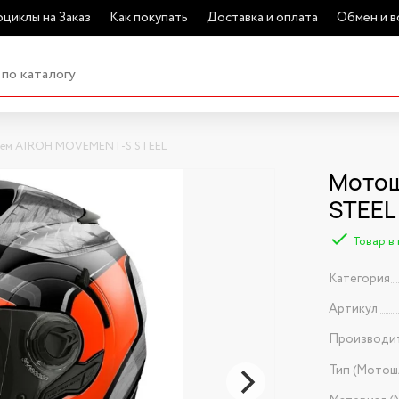
циклы на Заказ
Как покупать
Доставка и оплата
Обмен и в
ем AIROH MOVEMENT-S STEEL
Мотош
STEEL
Товар в
Категория
Артикул
Производи
Тип (Мотош