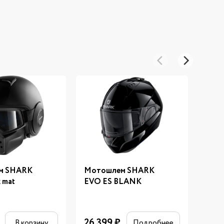
м SHARK
Мотошлем SHARK
Мот
 mat
EVO ES BLANK
EVO
26 399
₽
35 
В корзину
Подробнее