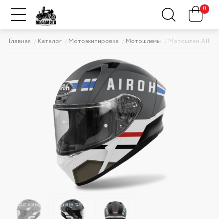
0
Главная
Каталог
Мотоэкипировка
Мотошлемы
Мотошлем AIRO