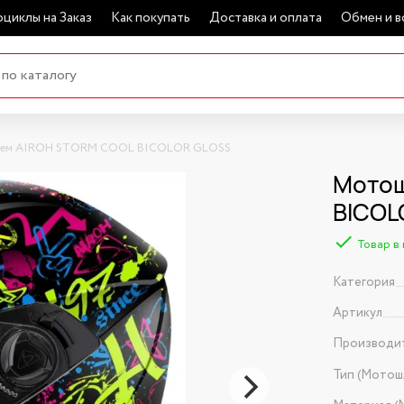
циклы на Заказ
Как покупать
Доставка и оплата
Обмен и в
ем AIROH STORM COOL BICOLOR GLOSS
Мотош
BICOL
Товар в
Категория
Артикул
Производи
Тип (Мотош