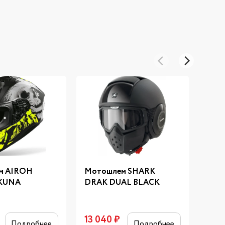
м AIROH
Мотошлем SHARK
Мот
KUNA
DRAK DUAL BLACK
EVO-
13 040
₽
19 5
Подробнее
Подробнее