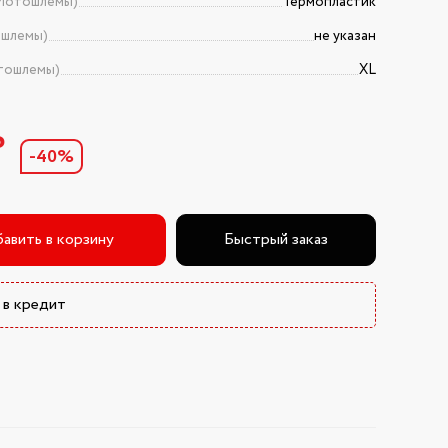
Мотошлемы)
Термопластик
ошлемы)
не указан
тошлемы)
XL
₽
-40%
авить в корзину
Быстрый заказ
 в кредит