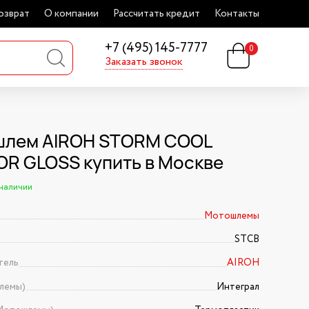
озврат
О компании
Рассчитать кредит
Контакты
+7 (495) 145-7777
0
Заказать звонок
лем AIROH STORM COOL
OR GLOSS купить в Москве
 наличии
Мотошлемы
STCB
тель
AIROH
лемы)
Интеграл