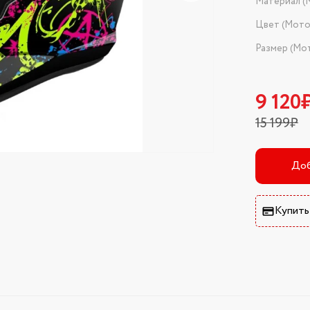
Материал (
Цвет (Мот
Размер (Мо
9 120
15 199₽
Доб
Купить