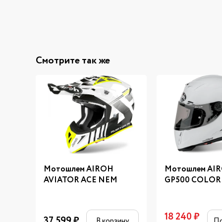
Смотрите так же
Мотошлем AIROH
Мотошлем AI
AVIATOR ACE NEM
GP500 COLOR
18 240
₽
37 599
₽
В корзину
П