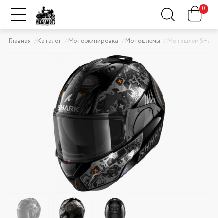
0
Главная
Каталог
Мотоэкипировка
Мотошлемы
Мотошлем SHARK