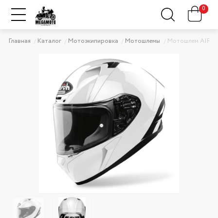
0
Главная
Каталог
Мотоэкипировка
Мотошлемы
Мотошлем AIRO