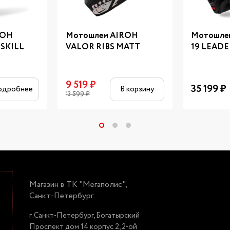
ROH
Мотошлем AIROH
Мотошле
SKILL
VALOR RIBS MATT
19 LEAD
9 519
₽
35 199
₽
одробнее
В корзину
13 599
₽
Магазин в ТК "Мегаполис",
Санкт-Петербург
г. Санкт-Петербург, Богатырский
Проспект дом 14 корпус 2, 2-ой