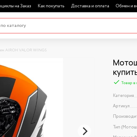
циклы на Заказ
Как покупать
Доставка и оплата
Обмен и в
ем AIROH VALOR WINGS
Мотош
купит
Товар в
Категория
Артикул
Производи
Тип (Мотош