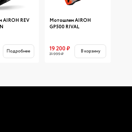
м AIROH REV
Мотошлем AIROH
Мот
EN
GP500 RIVAL
SKW
19 200
₽
19 
Подробнее
В корзину
31 999
₽