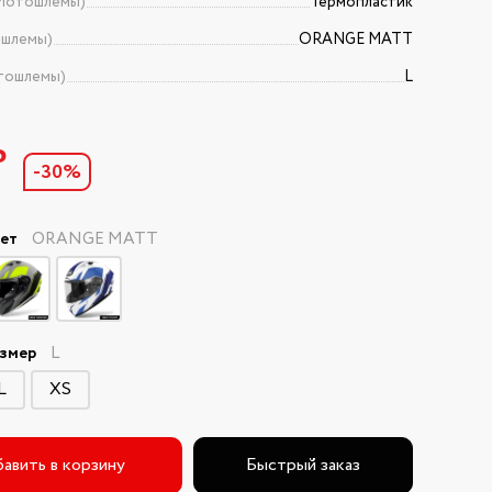
Мотошлемы)
Термопластик
ошлемы)
ORANGE MATT
тошлемы)
L
₽
-30%
вет
ORANGE MATT
азмер
L
L
XS
авить в корзину
Быстрый заказ