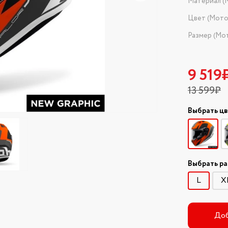
Материал (
Цвет (Мот
Размер (Мо
9 519
13 599₽
Выбрать ц
Выбрать р
L
X
Доб