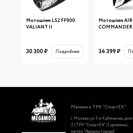
Мотошлем LS2 FF900
Мотошлем AI
VALIANT II
COMMANDER 
30 300
₽
34 399
₽
Подробнее
П
Магазин в ТРК "СпортЕХ"
г. Москва, ул.5-я Кабельная, дом
2 (ТРК "СпортЕХ", 3 уровень),
метро "Авиамоторная"