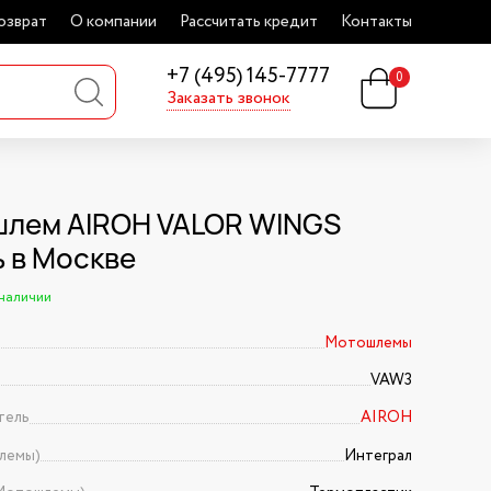
озврат
О компании
Рассчитать кредит
Контакты
+7 (495) 145-7777
0
Заказать звонок
лем AIROH VALOR WINGS
ь в Москве
 наличии
Мотошлемы
VAW3
тель
AIROH
лемы)
Интеграл