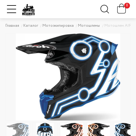
0
Главная
Каталог
Мотоэкипировка
Мотошлемы
Мотошлем AIRO