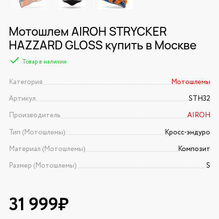
Мотошлем AIROH STRYCKER
HAZZARD GLOSS купить в Москве
Товар в наличии
Категория
Мотошлемы
Артикул
STH32
Производитель
AIROH
Тип (Мотошлемы)
Кросс-эндуро
Материал (Мотошлемы)
Композит
Размер (Мотошлемы)
S
31 999₽