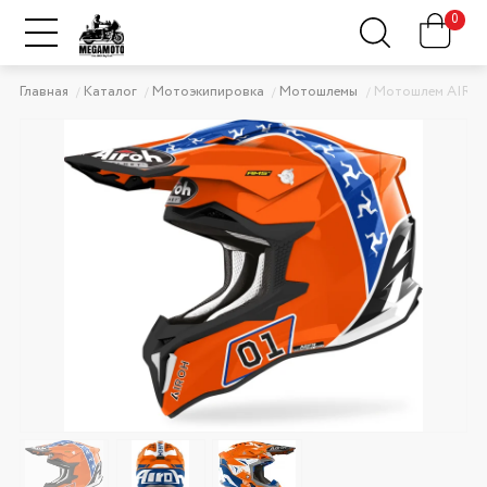
0
Главная
Каталог
Мотоэкипировка
Мотошлемы
Мотошлем AIRO