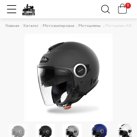
0
Главная
Каталог
Мотоэкипировка
Мотошлемы
Мотошлем AIRO