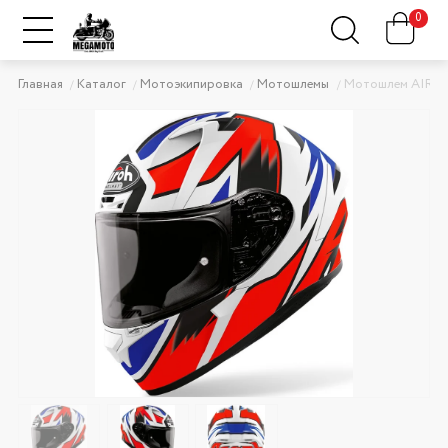
0
Главная
Каталог
Мотоэкипировка
Мотошлемы
Мотошлем AIRO