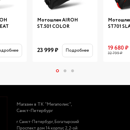
ROH
Мотошлем AIROH
Мотошле
EAT
ST.501 COLOR
ST701 SL
19 680
₽
23 999
₽
одробнее
Подробнее
32 799
₽
Магазин в ТК "Мегаполис",
Санкт-Петербург
г. Санкт-Петербург, Богатырский
Проспект дом 14 корпус 2, 2-ой