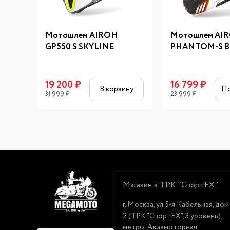
Мотошлем AIROH
Мотошлем AI
GP550 S SKYLINE
PHANTOM-S B
19 200
₽
16 799
₽
В корзину
П
31 999
₽
23 999
₽
Магазин в ТРК "СпортЕХ"
г. Москва, ул.5-я Кабельная, дом
2 (ТРК "СпортЕХ", 3 уровень),
метро "Авиамоторная"