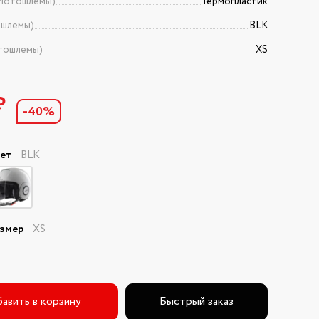
Мотошлемы)
Термопластик
ошлемы)
BLK
тошлемы)
XS
₽
-40%
вет
BLK
азмер
XS
авить в корзину
Быстрый заказ