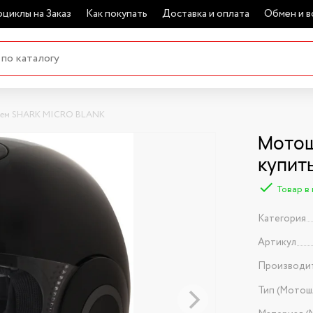
циклы на Заказ
Как покупать
Доставка и оплата
Обмен и в
ем SHARK MICRO BLANK
Мотош
купит
Товар в
Категория
Артикул
Производи
Тип (Мотош