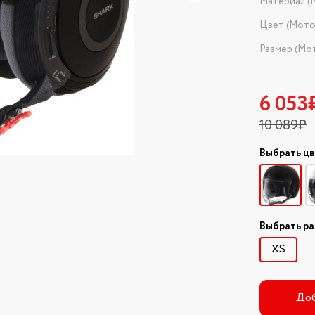
Материал (
Цвет (Мот
Размер (Мо
6 053
10 089₽
Выбрать ц
Выбрать р
XS
Доб