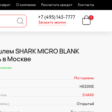
озврат
О компании
Рассчитать кредит
Контакты
+7 (495) 145-7777
0
Заказать звонок
лем SHARK MICRO BLANK
ь в Москве
 наличии
Мотошлемы
HE3200E
тель
SHARK
лемы)
Открытый