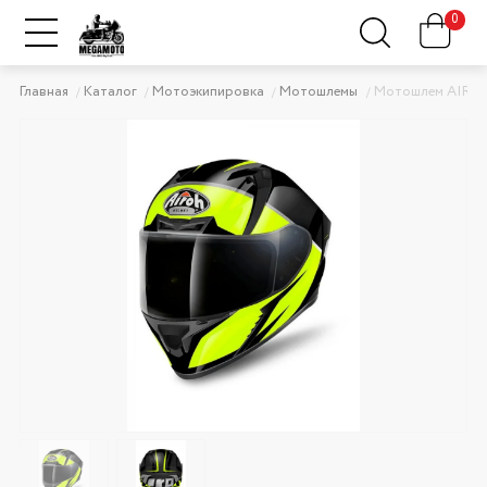
0
Главная
Каталог
Мотоэкипировка
Мотошлемы
Мотошлем AIROH